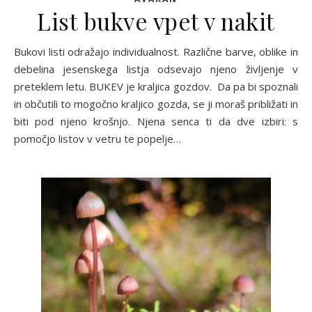
List bukve vpet v nakit
Bukovi listi odražajo individualnost. Različne barve, oblike in
debelina jesenskega listja odsevajo njeno življenje v
preteklem letu. BUKEV je kraljica gozdov. Da pa bi spoznali
in občutili to mogočno kraljico gozda, se ji moraš približati in
biti pod njeno krošnjo. Njena senca ti da dve izbiri: s
pomočjo listov v vetru te popelje…