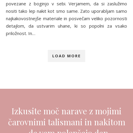
povezane z boginjo v sebi. Verjamem, da si zaslužimo
nositi tako lep nakit kot smo same. Zato uporabljam samo
najkakovostnejše materiale in posvečam veliko pozornosti
detajlom, da ustvarim uhane, ki so popolni za vsako
priložnost. In…
LOAD MORE
Izkusite moč narave z mojimi
čarovnimi talismani in nakitom
- da vam polepšajo dan.