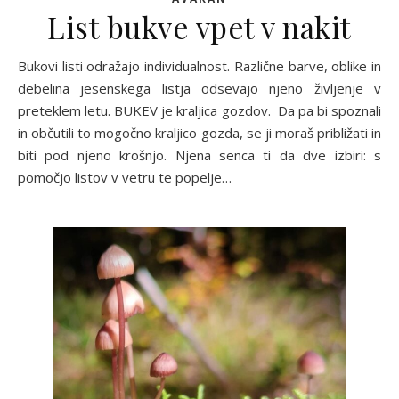
List bukve vpet v nakit
Bukovi listi odražajo individualnost. Različne barve, oblike in
debelina jesenskega listja odsevajo njeno življenje v
preteklem letu. BUKEV je kraljica gozdov. Da pa bi spoznali
in občutili to mogočno kraljico gozda, se ji moraš približati in
biti pod njeno krošnjo. Njena senca ti da dve izbiri: s
pomočjo listov v vetru te popelje…