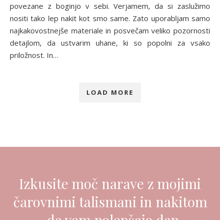
povezane z boginjo v sebi. Verjamem, da si zaslužimo
nositi tako lep nakit kot smo same. Zato uporabljam samo
najkakovostnejše materiale in posvečam veliko pozornosti
detajlom, da ustvarim uhane, ki so popolni za vsako
priložnost. In…
LOAD MORE
Izkusite moč narave z mojimi
čarovnimi talismani in nakitom
- da vam polepšajo dan.