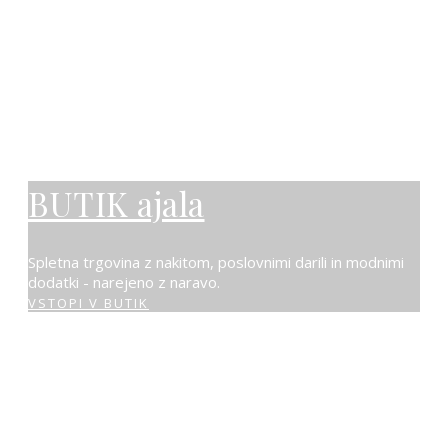
BUTIK ajala
Spletna trgovina z nakitom, poslovnimi darili in modnimi
dodatki - narejeno z naravo.
VSTOPI V BUTIK