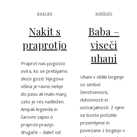
avaran
simboli
Nakit s
Baba –
praprotjo
viseči
uhani
Praprot nas pogosto
ovira, ko se prebijamo
Uhani v obliki boginje
skozi gozd. Njegova
so simbol
višina je ravno nekje
ženstvenosti,
do pasu ali malo manj,
duhovnosti in
zato je res nadležen.
ustvarjalnosti. Z njimi
Ampak legenda in
se boste počutile
čarovni zapisi o
prizemljene in
praproti pravijo
povezane z boginjo v
drugače – daleč od