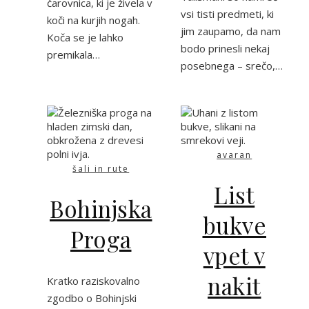
čarovnica, ki je živela v
vsi tisti predmeti, ki
koči na kurjih nogah.
jim zaupamo, da nam
Koča se je lahko
bodo prinesli nekaj
premikala…
posebnega – srečo,…
avaran
šali in rute
List
Bohinjska
bukve
Proga
vpet v
nakit
Kratko raziskovalno
zgodbo o Bohinjski