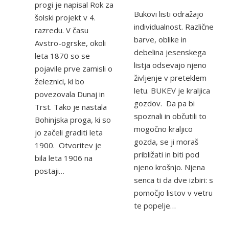
progi je napisal Rok za
Bukovi listi odražajo
šolski projekt v 4.
individualnost. Različne
razredu. V času
barve, oblike in
Avstro-ogrske, okoli
debelina jesenskega
leta 1870 so se
listja odsevajo njeno
pojavile prve zamisli o
življenje v preteklem
železnici, ki bo
letu. BUKEV je kraljica
povezovala Dunaj in
gozdov. Da pa bi
Trst. Tako je nastala
spoznali in občutili to
Bohinjska proga, ki so
mogočno kraljico
jo začeli graditi leta
gozda, se ji moraš
1900. Otvoritev je
približati in biti pod
bila leta 1906 na
njeno krošnjo. Njena
postaji…
senca ti da dve izbiri: s
pomočjo listov v vetru
te popelje…