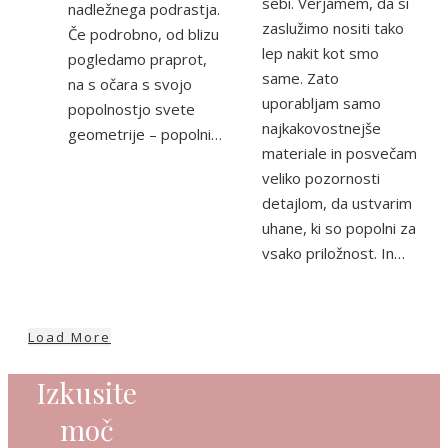
sebi. Verjamem, da si
nadležnega podrastja.
zaslužimo nositi tako
Če podrobno, od blizu
lep nakit kot smo
pogledamo praprot,
same. Zato
na s očara s svojo
uporabljam samo
popolnostjo svete
najkakovostnejše
geometrije – popolni…
materiale in posvečam
veliko pozornosti
detajlom, da ustvarim
uhane, ki so popolni za
vsako priložnost. In…
Load More
Izkusite
moč