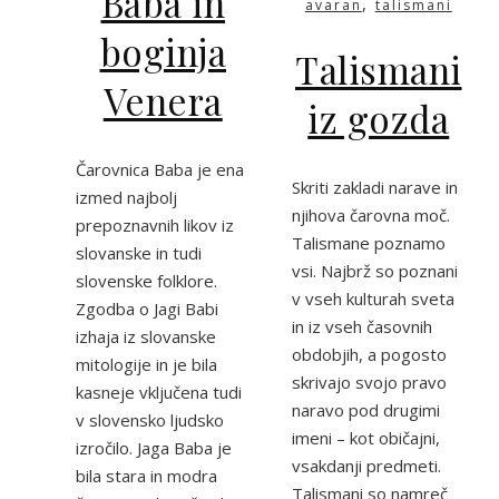
Baba in
,
avaran
talismani
boginja
Talismani
Venera
iz gozda
Čarovnica Baba je ena
Skriti zakladi narave in
izmed najbolj
njihova čarovna moč.
prepoznavnih likov iz
Talismane poznamo
slovanske in tudi
vsi. Najbrž so poznani
slovenske folklore.
v vseh kulturah sveta
Zgodba o Jagi Babi
in iz vseh časovnih
izhaja iz slovanske
obdobjih, a pogosto
mitologije in je bila
skrivajo svojo pravo
kasneje vključena tudi
naravo pod drugimi
v slovensko ljudsko
imeni – kot običajni,
izročilo. Jaga Baba je
vsakdanji predmeti.
bila stara in modra
Talismani so namreč