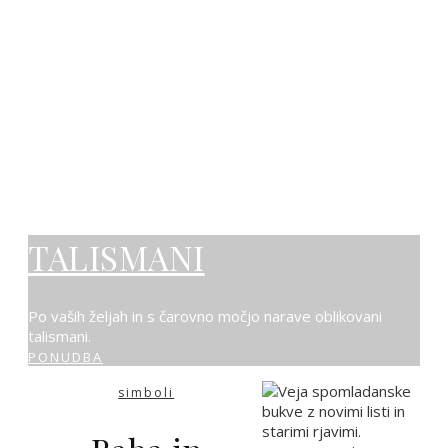
TALISMANI
Po vaših željah in s čarovno močjo narave oblikovani
talismani.
PONUDBA
simboli