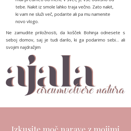
tebe. Nakit iz smole lahko traja večno. Zato nakit,
ki vam ne služi več, podarite ali pa mu namenite
novo vlogo.
Ne zamudite priložnosti, da košček Bohinja odnesete s
seboj domov, saj je tudi darilo, ki ga podarimo sebi… ali
svojim najdražjim
Izkusite moč narave z mojimi