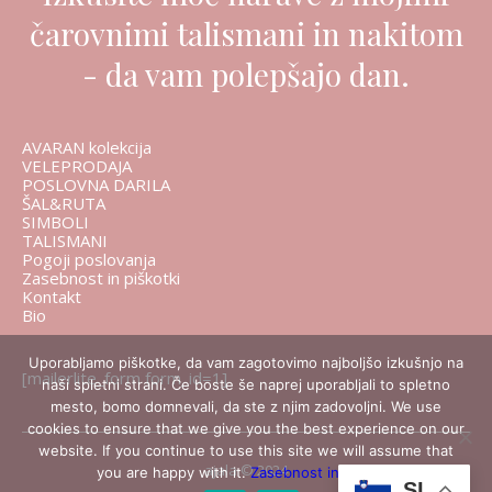
čarovnimi talismani in nakitom
- da vam polepšajo dan.
AVARAN kolekcija
VELEPRODAJA
POSLOVNA DARILA
ŠAL&RUTA
SIMBOLI
TALISMANI
Pogoji poslovanja
Zasebnost in piškotki
Kontakt
Bio
Uporabljamo piškotke, da vam zagotovimo najboljšo izkušnjo na
[mailerlite_form form_id=1]
naši spletni strani. Če boste še naprej uporabljali to spletno
mesto, bomo domnevali, da ste z njim zadovoljni. We use
cookies to ensure that we give you the best experience on our
website. If you continue to use this site we will assume that
ajala © 2024
you are happy with it.
Zasebnost in piškotki
SL