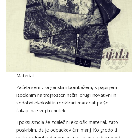
Materiali:
Začela sem z organskim bombažem, s papirjem
izdelanim na trajnosten način, drugi inovativni in
sodobni ekološki in reciklirani materiali pa še
čakajo na svoj trenutek.
Epoksi smola še zdaleč ni ekološki material, zato
poskrbim, da je odpadkov čim manj. Ko gredo ti
mali predmeti od mene v svet, je vse odvisno od