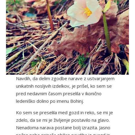
Navdih, da delim zgodbe narave z ustvarjanjem
unikatnih nosljivih izdelkov, je prišel, ko sem se
pred nedavnim časom preselila v ikonično
ledeniško dolino po imenu Bohinj.
Ko sem se preselila med gozd in reko, se mi je
zdelo, da se mi je življenje postavilo na glavo.
Nenadoma narava postane bolj izrazita. Jasno
nočno nebo prinaša obilico navdiha iz zvezd in