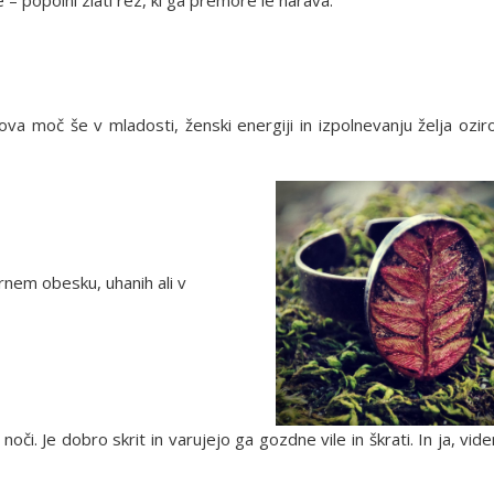
– popolni zlati rez, ki ga premore le narava.
ova moč še v mladosti, ženski energiji in izpolnevanju želja ozi
rnem obesku, uhanih ali v
či. Je dobro skrit in varujejo ga gozdne vile in škrati. In ja, vide