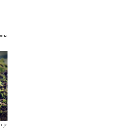
roma
n je