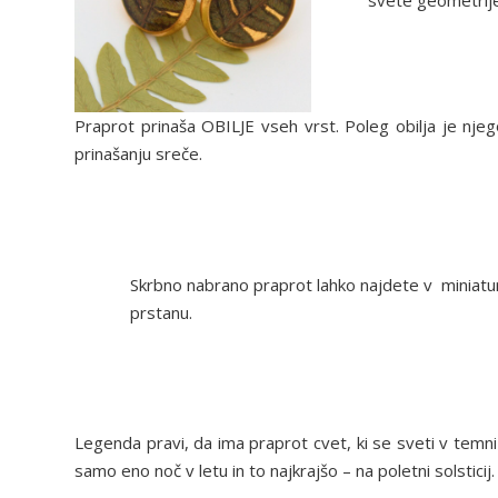
svete geometrije 
Praprot prinaša OBILJE vseh vrst. Poleg obilja je njeg
prinašanju sreče.
Skrbno nabrano praprot lahko najdete v miniatu
prstanu.
Legenda pravi, da ima praprot cvet, ki se sveti v temni no
samo eno noč v letu in to najkrajšo – na poletni solsticij.