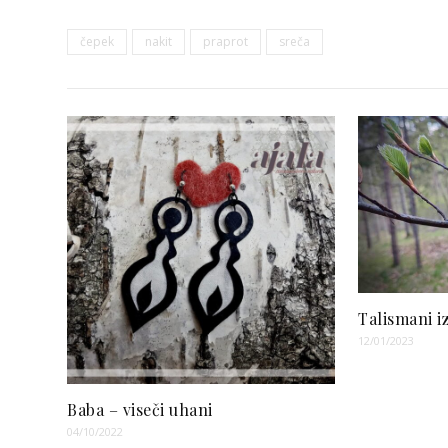
čepek
nakit
praprot
sreča
Talismani i
12/01/2023
Baba – viseči uhani
04/10/2022